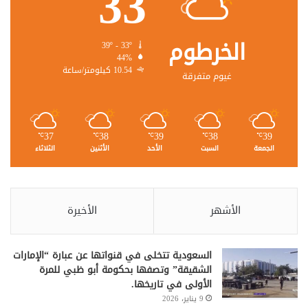
33
الخرطوم
39º - 33º
44%
10.54 كيلومتر/ساعة
غيوم متفرقة
37
38
39
38
39
℃
℃
℃
℃
℃
الجمعة
السبت
الأحد
الأثنين
الثلاثاء
الأشهر
الأخيرة
السعودية تتخلى في قنواتها عن عبارة “الإمارات
الشقيقة” وتصفها بحكومة أبو ظبي للمرة
الأولى في تاريخها.
9 يناير، 2026