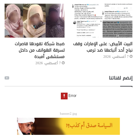
البيت الأبيض: على ⁧‫الإمارات‬⁩ وقف
ضبط شبكة تقودها قاصرات
نباح أحد أتباعها ضد ترمب
لسرقة الهواتف من داخل
مستشفى أمبدة
7 أغسطس، 2026
7 أغسطس، 2026
إنضم لقناتنا
banner2.jpg