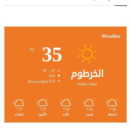
Weather
35
℃
الخرطوم
39º - 35º
36%
8.05 كيلومتر/ساعة
سماء صافية
37
37
38
39
39
℃
℃
℃
℃
℃
الجمعة
السبت
الأحد
الأثنين
الثلاثاء