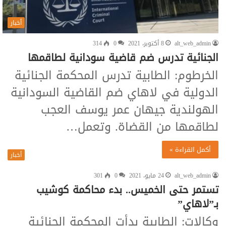
أخبار
alt_web_admin
8 أكتوبر، 2021
0
314
الجنائية تدرس ضم قاضية سودانية لطاقمها
الخرطوم: الطابية تدرس المحكمة الجنائية
الدولية في لاهاي ضم القاضية السودانية
الهولندية جيهان عمر يوسف العجب
لطاقمها من القضاة. وتعمل…
أكمل القراءة »
أخبار
alt_web_admin
24 مايو، 2021
0
301
تستمر حتى الخميس.. بدء محاكمة كوشيب
بـ”لاهاي”
وكالات: الطابية بدأت المحكمة الجنائية