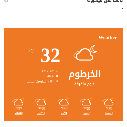
تابعنا على فيسبوك
Weather
32
℃
الخرطوم
39º - 32º
46%
7.07 كيلومتر/ساعة
غيوم متفرقة
37
38
39
38
39
℃
℃
℃
℃
℃
الجمعة
السبت
الأحد
الأثنين
الثلاثاء