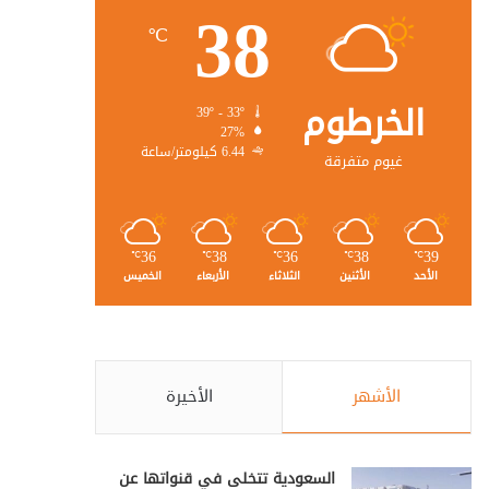
38
℃
الخرطوم
39º - 33º
27%
6.44 كيلومتر/ساعة
غيوم متفرقة
36
38
36
38
39
℃
℃
℃
℃
℃
الأحد
الأثنين
الثلاثاء
الأربعاء
الخميس
الأشهر
الأخيرة
السعودية تتخلى في قنواتها عن