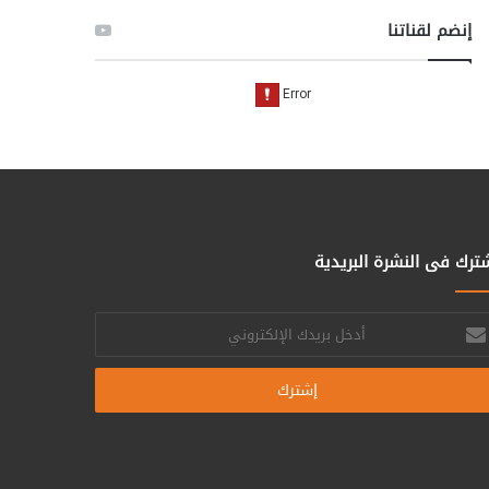
إنضم لقناتنا
ترك فى النشرة البريدية
خل
يدك
إلكتروني