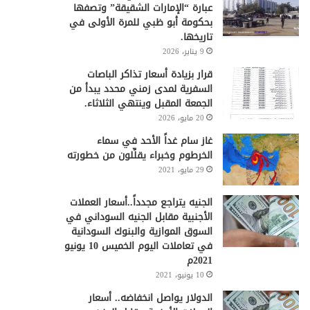
عبارة “الإمارات الشقيقة” وتصفها
بحكومة أبو ظبي للمرة الأولى في
تاريخها.
9 يناير، 2026
قرار بزيادة أسعار تذاكر الباصات
السفرية لمدى زمني محدد يبدأ من
الجمعة المقبل وينتهي الثلاثاء.
20 مايو، 2026
غاز سام غداً الأحد في سماء
الخرطوم وخبراء يقلِّلون من خطورته
29 مايو، 2021
الجنيه يتراجع مجدداً..أسعار العملات
الأجنبية مقابل الجنيه السوداني في
السوق الموازية والبنوك السودانية
في تعاملات اليوم الخميس 10 يونيو
2021م
10 يونيو، 2021
الدولار يواصل انخفاضه.. أسعار