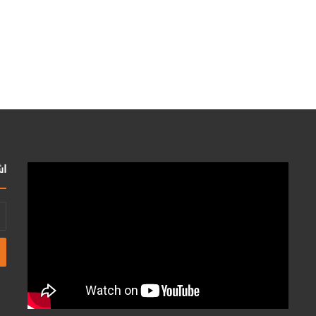
اش
أد
بر
ال