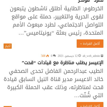
لطرد “فولكر”
الخرطوم: الطابية أطلق ناشطون يتبعون
لقوى الحرية والتغيير، حملة على مواقع
التواصل الاجتماعي، لطرد مبعوث الأمم
المتحدة، رئيس بعثة “يونيتاميس”…
أكمل القراءة »
أخبار
alt_web_admin
12 ديسمبر، 2021
0
508
الإعيسر يطلب مناظرة مع قيادات “قحت”
الطيب عبدالرحمن الفاضل تحدى الصحفي
خالد الاعيسر مدير قناة النيل السابق قيادة
قحت لمناظرته، وذلك عقب الحملة الكبيرة
التي شُنّت…
أكمل القراءة »