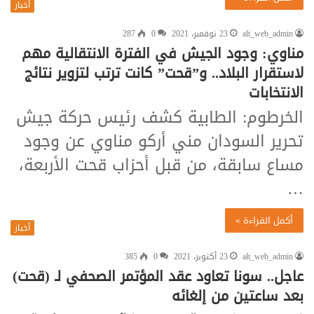
أخبار
alt_web_admin
23 نوفمبر، 2021
0
287
مناوي: وجود الجيش في الفترة الانتقالية مهم
لاستقرار البلاد.. و”قحت” كانت ترتب لتزوير نتائج
الانتخابات
الخرطوم: الطابية كشف رئيس حركة جيش
تحرير السودان مني أركو مناوي عن وجود
مساع سابقة، من قبل أحزاب قحت الأربعة،
…
أكمل القراءة »
أخبار
alt_web_admin
23 أكتوبر، 2021
0
385
عاجل.. سونا تعاود عقد المؤتمر الصحفي لـ (قحت)
بعد ساعتين من إلغائه