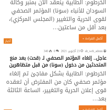
الخرطوم: الطابية ينعقد الآن بمنبر وكالة
السودان للأنباء (سونا) المؤتمر الصحفي
لقوى الحرية والتغيير (المجلس المركزي)،
بعد أقل من ساعتين…
أكمل القراءة »
أخبار
alt_web_admin
23 أكتوبر، 2021
0
340
عاجل.. إلغاء المؤتمر الصحفي لـ (قحت) بعد منع
المتحدثين من دخول (سونا) من قبل متظاهرين
الخرطوم: الطابية بشكل مفاجئ تم إلغاء
مؤتمر صحفي كان من المفترض أن تعقده
قوى إعلان الحرية والتغيير، الساعة الثالثة
بعد…
أكمل القراءة »