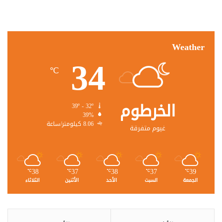
Weather
34
℃
الخرطوم
39º - 32º
39%
8.06 كيلومتر/ساعة
غيوم متفرقة
38
37
38
37
39
℃
℃
℃
℃
℃
الجمعة
السبت
الأحد
الأثنين
الثلاثاء