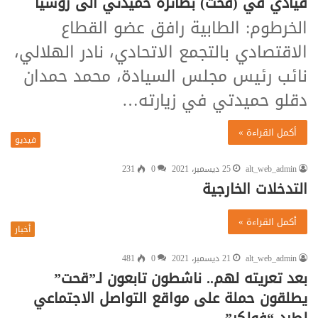
قيادي في (قحت) بطائرة حميدتي الى روسيا
الخرطوم: الطابية رافق عضو القطاع
الاقتصادي بالتجمع الاتحادي، نادر الهلالي،
نائب رئيس مجلس السيادة، محمد حمدان
دقلو حميدتي في زيارته…
أكمل القراءة »
فيديو
alt_web_admin
25 ديسمبر، 2021
0
231
التدخلات الخارجية
أكمل القراءة »
أخبار
alt_web_admin
21 ديسمبر، 2021
0
481
بعد تعريته لهم.. ناشطون تابعون لـ”قحت”
يطلقون حملة على مواقع التواصل الاجتماعي