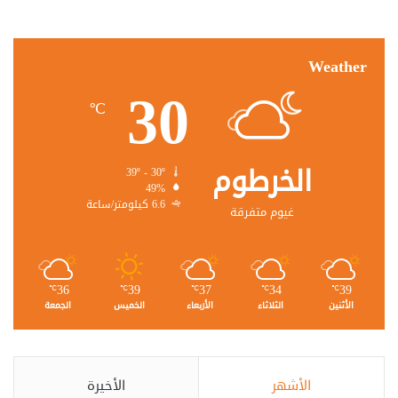
Weather
30
℃
الخرطوم
39º - 30º
49%
6.6 كيلومتر/ساعة
غيوم متفرقة
36
39
37
34
39
℃
℃
℃
℃
℃
الأثنين
الثلاثاء
الأربعاء
الخميس
الجمعة
الأشهر
الأخيرة