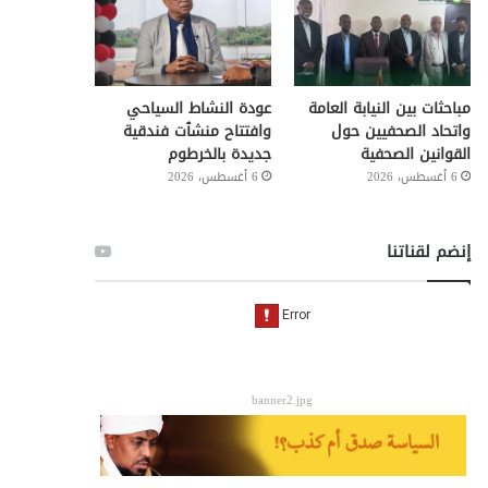
مباحثات بين النيابة العامة
عودة النشاط السياحي
واتحاد الصحفيين حول
وافتتاح منشٱت فندقية
القوانين الصحفية
جديدة بالخرطوم
6 أغسطس، 2026
6 أغسطس، 2026
إنضم لقناتنا
banner2.jpg