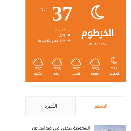
37
℃
الخرطوم
37º - 36º
28%
5.43 كيلومتر/ساعة
سماء صافية
37
38
37
39
36
℃
℃
℃
℃
℃
الخميس
الجمعة
السبت
الأحد
الأثنين
الأشهر
الأخيرة
السعودية تتخلى في قنواتها عن