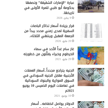
عبارة “الإمارات الشقيقة” وتصفها
بحكومة أبو ظبي للمرة الأولى في
تاريخها.
9 يناير، 2026
قرار بزيادة أسعار تذاكر الباصات
السفرية لمدى زمني محدد يبدأ من
الجمعة المقبل وينتهي الثلاثاء.
20 مايو، 2026
غاز سام غداً الأحد في سماء
الخرطوم وخبراء يقلِّلون من خطورته
29 مايو، 2021
الجنيه يتراجع مجدداً..أسعار العملات
الأجنبية مقابل الجنيه السوداني في
السوق الموازية والبنوك السودانية
في تعاملات اليوم الخميس 10 يونيو
2021م
10 يونيو، 2021
الدولار يواصل انخفاضه.. أسعار