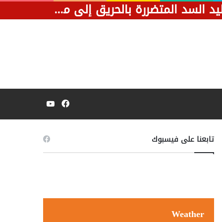
تمهيدًا لاستئناف التيار الكهربائي.. طائرة خاص تنقل قطع غيار محطة توليد السد المتضررة بالحريق إلى مدينة مروي.
فيسبوك
يوتيوب
تابعنا على فيسبوك
Weather