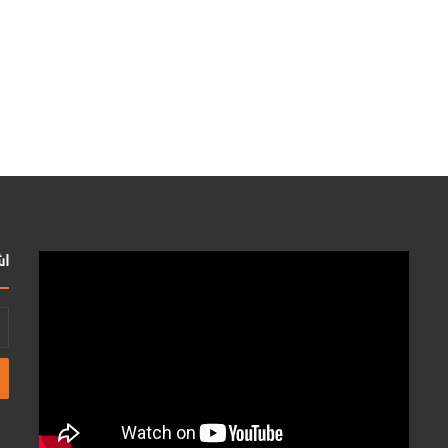
اش
أد
بر
ال