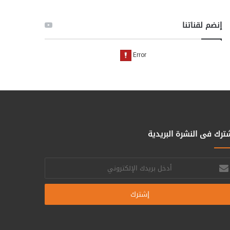
إنضم لقناتنا
ترك فى النشرة البريدية
خل
يدك
إلكتروني