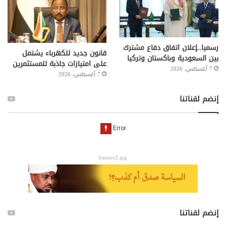
رسميا..إعلان اتفاق دفاع مشترك
قانون جديد للكهرباء يشتمل
بين السعودية وباكستان وتركيا
على امتيازات جاذبة للمستثمرين
7 أغسطس، 2026
7 أغسطس، 2026
إنضم لقناتنا
banner2.jpg
إنضم لقناتنا