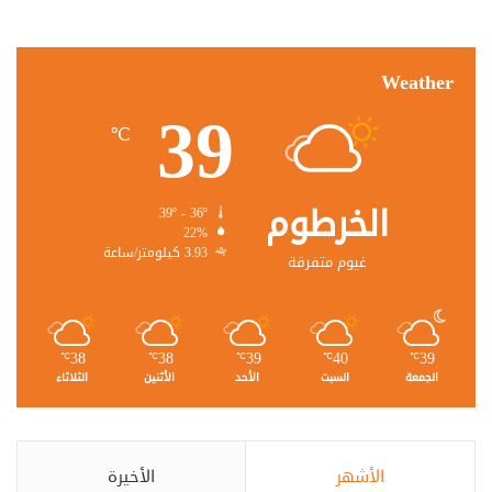
Weather
39
℃
الخرطوم
39º - 36º
22%
3.93 كيلومتر/ساعة
غيوم متفرقة
38
38
39
40
39
℃
℃
℃
℃
℃
الجمعة
السبت
الأحد
الأثنين
الثلاثاء
الأشهر
الأخيرة