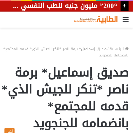
“200” مليون جنيه للطب النفسي وتشييد مستشفى لعلاج الإدمان بالقضارف
القائمة
الرئيسية
/
صديق إسماعيل* برمة ناصر *تنكر للجيش الذي* قدمه للمجتمع*
بانضمامه للجنجويد
صديق إسماعيل* برمة
ناصر *تنكر للجيش الذي*
قدمه للمجتمع*
بانضمامه للجنجويد
أخبار