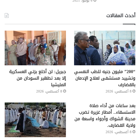
6 يونيو، 2021
أحدث المقالات
“200” مليون جنيه للطب النفسي
جبريل: لن أخلع بزتي العسكرية
وتشييد مستشفى لعلاج الإدمان
إلا بعد تطهير السودان من
بالقضارف
المليشيا
8 أغسطس، 2026
8 أغسطس، 2026
بعد ساعات من ٱداء صلاة
الاستسقاء.. أمطار غزيرة تضرب
مدينة الشواك وأجواء واسعة من
ولاية القضارف.
8 أغسطس، 2026