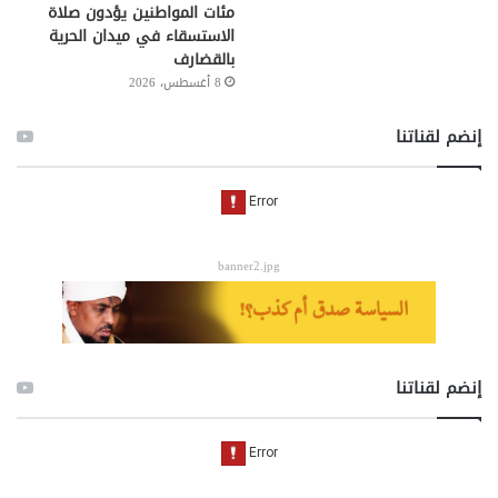
مئات المواطنين يؤدون صلاة
الاستسقاء في ميدان الحرية
بالقضارف
8 أغسطس، 2026
إنضم لقناتنا
banner2.jpg
إنضم لقناتنا