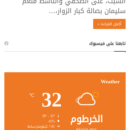
السبت، على الصحفي والناشط منعم
سليمان بصالة كبار الزوار،…
أكمل القراءة »
تابعنا على فيسبوك
Weather
32
℃
الخرطوم
39º - 32º
45%
7.81 كيلومتر/ساعة
غيوم متفرقة