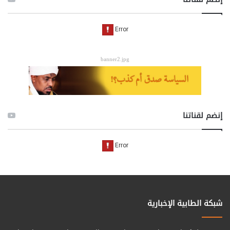
banner2.jpg
إنضم لقناتنا
شبكة الطابية الإخبارية