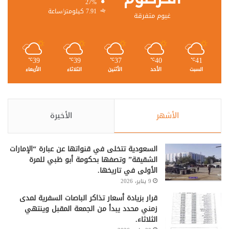
27%
7.91 كيلومتر/ساعة
غيوم متفرقة
39
39
37
40
41
℃
℃
℃
℃
℃
السبت
الأحد
الأثنين
الثلاثاء
الأربعاء
الأشهر
الأخيرة
السعودية تتخلى في قنواتها عن عبارة “الإمارات
الشقيقة” وتصفها بحكومة أبو ظبي للمرة
الأولى في تاريخها.
9 يناير، 2026
قرار بزيادة أسعار تذاكر الباصات السفرية لمدى
زمني محدد يبدأ من الجمعة المقبل وينتهي
الثلاثاء.