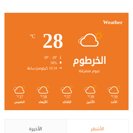
Weather
28
℃
الخرطوم
39º - 28º
56%
10.54 كيلومتر/ساعة
غيوم متفرقة
37
38
37
39
39
℃
℃
℃
℃
℃
الأحد
الأثنين
الثلاثاء
الأربعاء
الخميس
الأشهر
الأخيرة