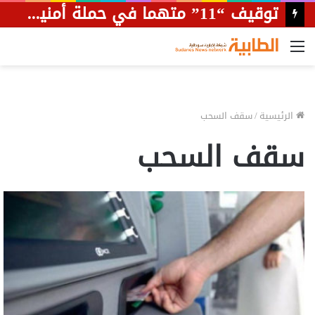
توقيف “11” متهما في حملة أمنية بمحلية أمبدة
القائمة
الرئيسية
/
سقف السحب
سقف السحب