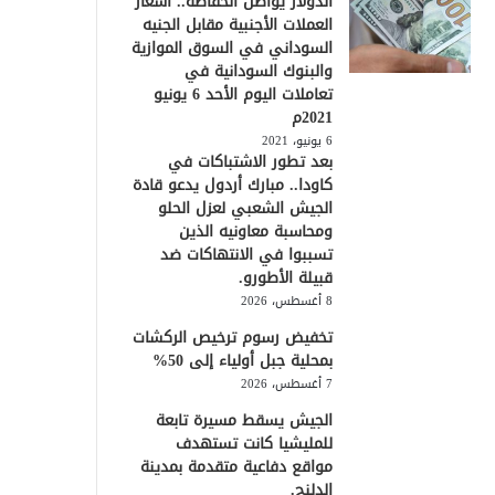
الدولار يواصل انخفاضه.. أسعار
العملات الأجنبية مقابل الجنيه
السوداني في السوق الموازية
والبنوك السودانية في
تعاملات اليوم الأحد 6 يونيو
2021م
6 يونيو، 2021
بعد تطور الاشتباكات في
كاودا.. مبارك أردول يدعو قادة
الجيش الشعبي لعزل الحلو
ومحاسبة معاونيه الذين
تسببوا في الانتهاكات ضد
قبيلة الأطورو.
8 أغسطس، 2026
تخفيض رسوم ترخيص الركشات
بمحلية جبل أولياء إلى 50%
7 أغسطس، 2026
الجيش يسقط مسيرة تابعة
للمليشيا كانت تستهدف
مواقع دفاعية متقدمة بمدينة
الدلنج.