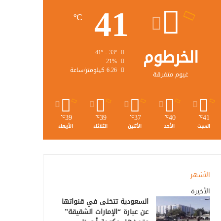
41
℃
الخرطوم
41º - 33º
21%
6.26 كيلومتر/ساعة
غيوم متفرقة
39
39
37
40
41
℃
℃
℃
℃
℃
السبت
الأحد
الأثنين
الثلاثاء
الأربعاء
الأشهر
الأخيرة
السعودية تتخلى في قنواتها
عن عبارة “الإمارات الشقيقة”