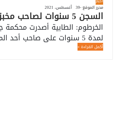
أخبار
محرر الموقع -3
9 أغسطس، 2021
السجن 5 سنوات لصاحب مخبز بأركويت باع دقيقاً مدعوماً
الخرطوم: الطابية أصدرت محكمة ج
لمدة 5 سنوات على صاحب أحد المخابز بمنطقة أركويت بعد إدانته…
أكمل القراءة »