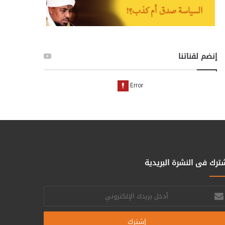
إنضم لقناتنا
ترك فى النشرة البريدية
خل
يدك
إلكتروني