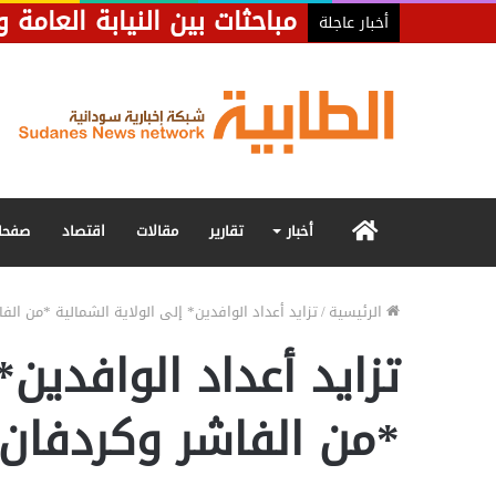
مباحثات بين النيابة العامة
أخبار عاجلة
الرئيسية
أخبار
تقارير
مقالات
اقتصاد
صفحا
الرئيسية
/
تزايد أعداد الوافدين* إلى الولاية الشمالية *من الف
تزايد أعداد الوافدين*
*من الفاشر وكردفان