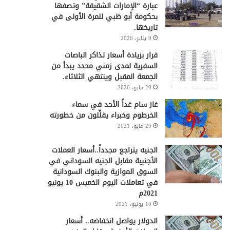
عبارة “الإمارات الشقيقة” وتصفها
بحكومة أبو ظبي للمرة الأولى في
تاريخها.
9 يناير، 2026
قرار بزيادة أسعار تذاكر الباصات
السفرية لمدى زمني محدد يبدأ من
الجمعة المقبل وينتهي الثلاثاء.
20 مايو، 2026
غاز سام غداً الأحد في سماء
الخرطوم وخبراء يقلِّلون من خطورته
29 مايو، 2021
الجنيه يتراجع مجدداً..أسعار العملات
الأجنبية مقابل الجنيه السوداني في
السوق الموازية والبنوك السودانية
في تعاملات اليوم الخميس 10 يونيو
2021م
10 يونيو، 2021
الدولار يواصل انخفاضه.. أسعار