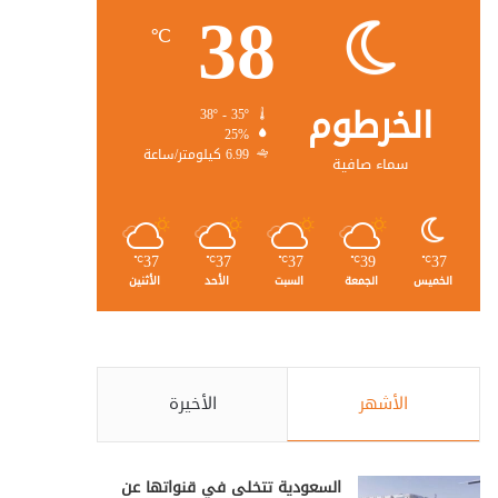
38
℃
الخرطوم
38º - 35º
25%
6.99 كيلومتر/ساعة
سماء صافية
37
37
37
39
37
℃
℃
℃
℃
℃
الخميس
الجمعة
السبت
الأحد
الأثنين
الأشهر
الأخيرة
السعودية تتخلى في قنواتها عن