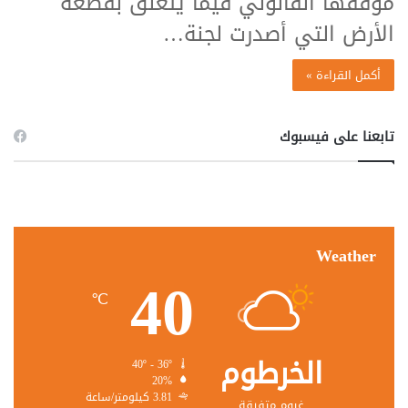
موقفها القانوني فيما يتعلق بقطعة
الأرض التي أصدرت لجنة…
أكمل القراءة »
تابعنا على فيسبوك
Weather
40
℃
الخرطوم
40º - 36º
20%
3.81 كيلومتر/ساعة
غيوم متفرقة