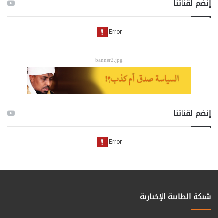
إنضم لقناتنا
banner2.jpg
إنضم لقناتنا
شبكة الطابية الإخبارية