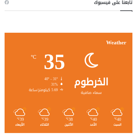
تابعنا على فيسبوك
Weather
35
℃
الخرطوم
40º - 31º
31%
5.69 كيلومتر/ساعة
سماء صافية
39
39
38
40
40
℃
℃
℃
℃
℃
السبت
الأحد
الأثنين
الثلاثاء
الأربعاء