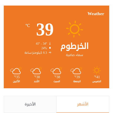
Weather
39
℃
الخرطوم
41º - 34º
24%
6.3 كيلومتر/ساعة
سماء صافية
35
38
38
39
41
℃
℃
℃
℃
℃
الخميس
الجمعة
السبت
الأحد
الأثنين
الأشهر
الأخيرة