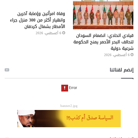
وفاة امرأتين وإصابة آخرين
وانهيار أكثر من 300 منزل جراء
الأمطار بشمال كردفان
6 أغسطس، 2026
قيادي اتحادي: انضمام السودان
لتحالف البحر الأحمر يمنح الحكومة
شرعية دولية
6 أغسطس، 2026
إنضم لقناتنا
banner2.jpg