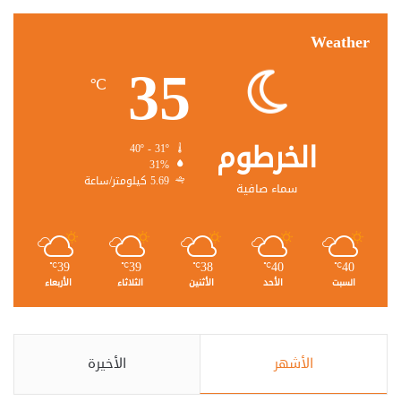
Weather
35
℃
الخرطوم
40º - 31º
31%
5.69 كيلومتر/ساعة
سماء صافية
39
39
38
40
40
℃
℃
℃
℃
℃
السبت
الأحد
الأثنين
الثلاثاء
الأربعاء
الأشهر
الأخيرة