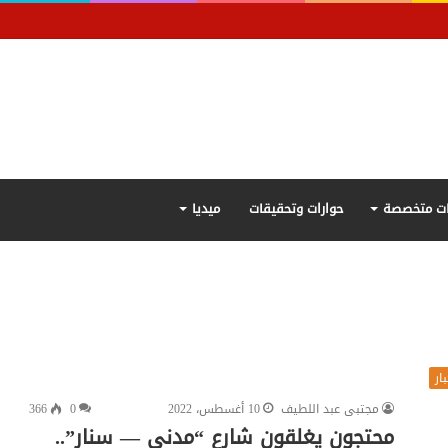
ت متخصصة
حوارات وتحقيقات
ميديا
ار
مجتبى عبد اللطيف
10 أغسطس، 2022
0
366
محتجون يغلقون شارع “مدني — سنار”..