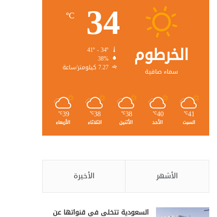
34
℃
الخرطوم
41º - 34º
38%
7.27 كيلومتر/ساعة
سماء صافية
39
38
38
40
41
℃
℃
℃
℃
℃
السبت
الأحد
الأثنين
الثلاثاء
الأربعاء
الأشهر
الأخيرة
السعودية تتخلى في قنواتها عن