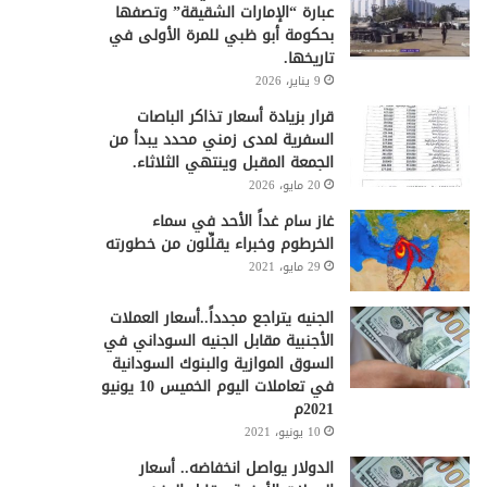
عبارة “الإمارات الشقيقة” وتصفها
بحكومة أبو ظبي للمرة الأولى في
تاريخها.
9 يناير، 2026
قرار بزيادة أسعار تذاكر الباصات
السفرية لمدى زمني محدد يبدأ من
الجمعة المقبل وينتهي الثلاثاء.
20 مايو، 2026
غاز سام غداً الأحد في سماء
الخرطوم وخبراء يقلِّلون من خطورته
29 مايو، 2021
الجنيه يتراجع مجدداً..أسعار العملات
الأجنبية مقابل الجنيه السوداني في
السوق الموازية والبنوك السودانية
في تعاملات اليوم الخميس 10 يونيو
2021م
10 يونيو، 2021
الدولار يواصل انخفاضه.. أسعار