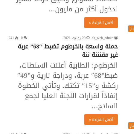
لدخول أكثر من مليون…
أكمل القراءة »
ار
alt_web_admin
20 يونيو، 2021
0
241
حملة واسعة بالخرطوم تضبط “68” عربة
غير مقنننة ننة
الخرطوم: الطابية أعلنت السلطات،
ضبط”68″ عربة، ودراجة نارية و”49″
ركشة و”15″ تكتك. وتأتي الخطوة
إنفاذاً لقرارات اللجنة العليا لجمع
السلاح…
أكمل القراءة »
ار