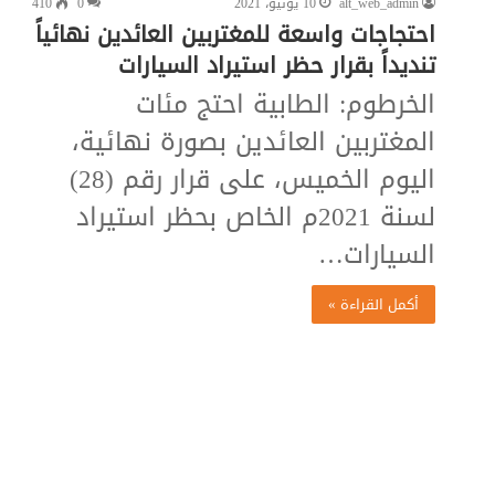
alt_web_admin
10 يونيو، 2021
0
410
احتجاجات واسعة للمغتربين العائدين نهائياً
تنديداً بقرار حظر استيراد السيارات
الخرطوم: الطابية احتج مئات
المغتربين العائدين بصورة نهائية،
اليوم الخميس، على قرار رقم (28)
لسنة 2021م الخاص بحظر استيراد
السيارات…
أكمل القراءة »