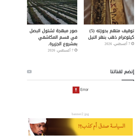
توقيف متهم بحوزته (5)
صور مبهجة لشتول البصل
كيلوغرام ذهب بنهر النيل
في قسم المكاشفي
بمشروع الجزيرة.
7 أغسطس، 2026
7 أغسطس، 2026
إنضم لقناتنا
banner2.jpg