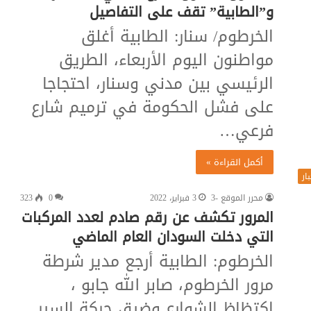
و”الطابية” تقف على التفاصيل
الخرطوم/ سنار: الطابية أغلق
مواطنون اليوم الأربعاء، الطريق
الرئيسي بين مدني وسنار، احتجاجا
على فشل الحكومة في ترميم شارع
فرعي…
أكمل القراءة »
ار
محرر الموقع -3
3 فبراير، 2022
0
323
المرور تكشف عن رقم صادم لعدد المركبات
التي دخلت السودان العام الماضي
الخرطوم: الطابية أرجع مدير شرطة
مرور الخرطوم، صابر الله جابو ،
اكتظاظ الشوارع وضيق حركة السير