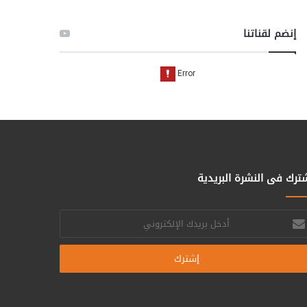
إنضم لقناتنا
ترك فى النشرة البريدية
خل
يدك
إلكتروني