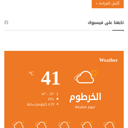
أكمل القراءة »
تابعنا على فيسبوك
Weather
41
℃
الخرطوم
41º - 33º
19%
4.29 كيلومتر/ساعة
غيوم متفرقة