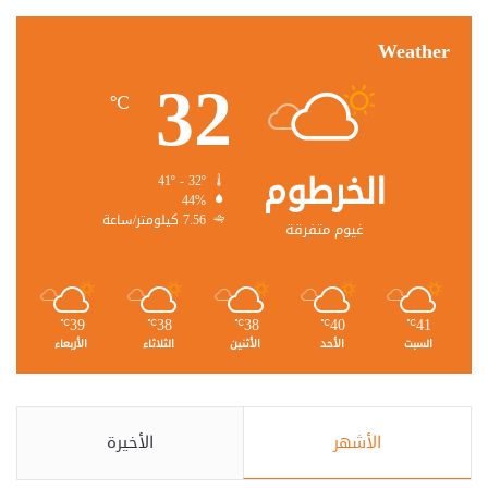
Weather
32
℃
الخرطوم
41º - 32º
44%
7.56 كيلومتر/ساعة
غيوم متفرقة
39
38
38
40
41
℃
℃
℃
℃
℃
السبت
الأحد
الأثنين
الثلاثاء
الأربعاء
الأشهر
الأخيرة