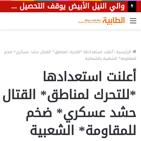
والي النيل الأبيض يوقف التحصيل الورقي ويلزم مركبات النظاميين بالتوقف للتفتيش
القائمة
الرئيسية
/
أعلنت استعدادها *للتحرك لمناطق* القتال حشد عسكري* ضخم
للمقاومة* الشعبية بالشمالية
أعلنت استعدادها
*للتحرك لمناطق* القتال
حشد عسكري* ضخم
للمقاومة* الشعبية