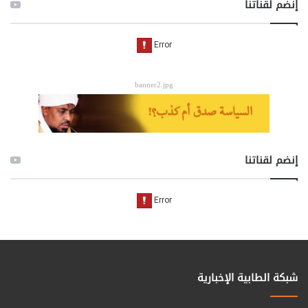
إنضم لقناتنا
banner2.jpg
إنضم لقناتنا
شبكة الطابية الإخبارية