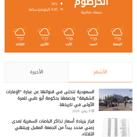
الخرطوم
36%
8.05 كيلومتر/ساعة
سماء صافية
37
37
38
39
39
℃
℃
℃
℃
℃
الجمعة
السبت
الأحد
الأثنين
الثلاثاء
الأشهر
الأخيرة
السعودية تتخلى في قنواتها عن عبارة “الإمارات
الشقيقة” وتصفها بحكومة أبو ظبي للمرة
الأولى في تاريخها.
9 يناير، 2026
قرار بزيادة أسعار تذاكر الباصات السفرية لمدى
زمني محدد يبدأ من الجمعة المقبل وينتهي
الثلاثاء.