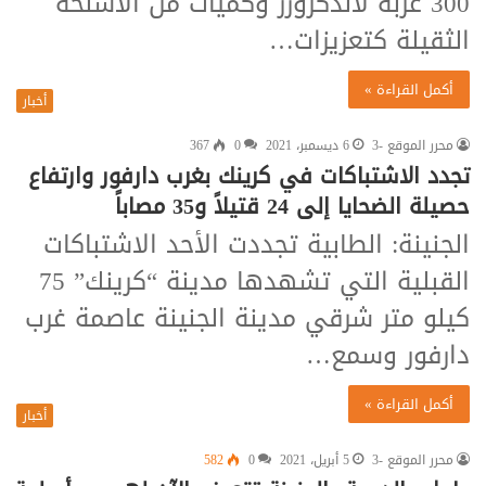
300 عربة لاندكروزر وكميات من الأسلحة
الثقيلة كتعزيزات…
أكمل القراءة »
أخبار
محرر الموقع -3
6 ديسمبر، 2021
0
367
تجدد الاشتباكات في كرينك بغرب دارفور وارتفاع
حصيلة الضحايا إلى 24 قتيلاً و35 مصاباً
الجنينة: الطابية تجددت الأحد الاشتباكات
القبلية التي تشهدها مدينة “كرينك” 75
كيلو متر شرقي مدينة الجنينة عاصمة غرب
دارفور وسمع…
أكمل القراءة »
أخبار
محرر الموقع -3
5 أبريل، 2021
0
582