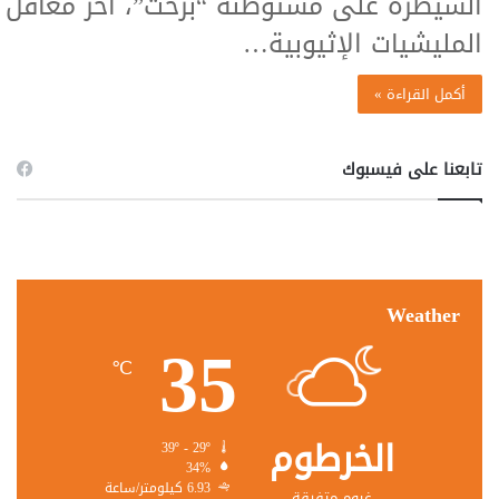
السيطرة على مستوطنة “برخت”، آخر معاقل
المليشيات الإثيوبية…
أكمل القراءة »
تابعنا على فيسبوك
Weather
35
℃
الخرطوم
39º - 29º
34%
6.93 كيلومتر/ساعة
غيوم متفرقة