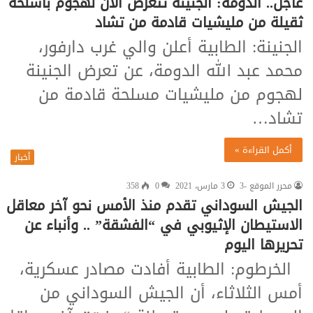
عاجل.. الدومة: الجنينة تتعرض الآن لهجوم بأسلحة
ثقيلة من مليشيات قادمة من تشاد
الجنينة: الطابية أعلن والي غرب دارفور،
محمد عبد الله الدومة، عن تعرض الجنينة
لهجوم من مليشيات مسلحة قادمة من
تشاد…
أكمل القراءة »
أخبار
محرر الموقع -3
3 مارس، 2021
0
358
الجيش السوداني تقدم منذ الأمس نحو آخر معاقل
الاستيطان الإثيوبي في “الفشقة” .. وأنباء عن
تحريرها اليوم
الخرطوم: الطابية أفادت مصادر عسكرية،
أمس الثلاثاء، أن الجيش السوداني من