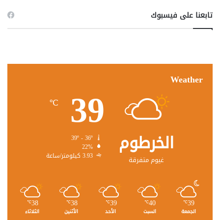
تابعنا على فيسبوك
Weather
39
℃
الخرطوم
39º - 36º
22%
3.93 كيلومتر/ساعة
غيوم متفرقة
38
38
39
40
39
℃
℃
℃
℃
℃
الجمعة
السبت
الأحد
الأثنين
الثلاثاء