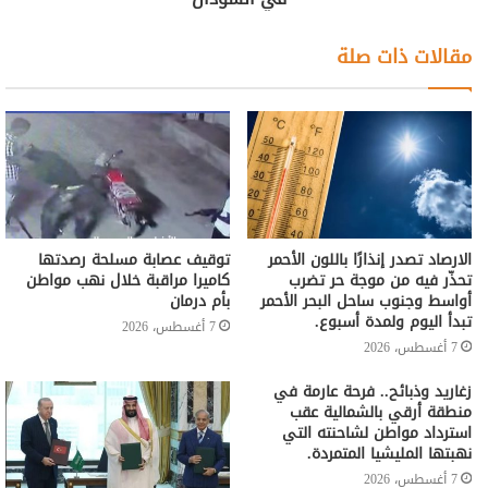
مقالات ذات صلة
الارصاد تصدر إنذارًا باللون الأحمر
توقيف عصابة مسلحة رصدتها
تحذّر فيه من موجة حر تضرب
كاميرا مراقبة خلال نهب مواطن
أواسط وجنوب ساحل البحر الأحمر
بأم درمان
تبدأ اليوم ولمدة أسبوع.
7 أغسطس، 2026
7 أغسطس، 2026
زغاريد وذبائح.. فرحة عارمة في
منطقة أرقي بالشمالية عقب
استرداد مواطن لشاحنته التي
نهبتها المليشيا المتمردة.
7 أغسطس، 2026