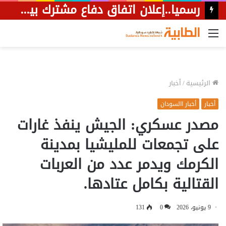
رسميا..إعلان اتفاق دفاع مشترك بين السعودية وباكستان وتركيا
القائمة
الرئيسية
/
أخبار
أخبار
أخبار االسودان
مصدر عسكري: الجيش ينفذ غارات
على تجمعات للمليشيا بمدينة
الكرمك ويدمر عدد من العربات
القتالية بكامل عتادها.
9 يونيو، 2026
0
131