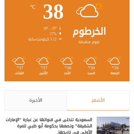
38
℃
الخرطوم
39º - 35º
27%
5.12 كيلومتر/ساعة
غيوم متفرقة
37
37
38
39
39
℃
℃
℃
℃
℃
الجمعة
السبت
الأحد
الأثنين
الثلاثاء
الأشهر
الأخيرة
السعودية تتخلى في قنواتها عن عبارة “الإمارات
الشقيقة” وتصفها بحكومة أبو ظبي للمرة
الأولى في تاريخها.