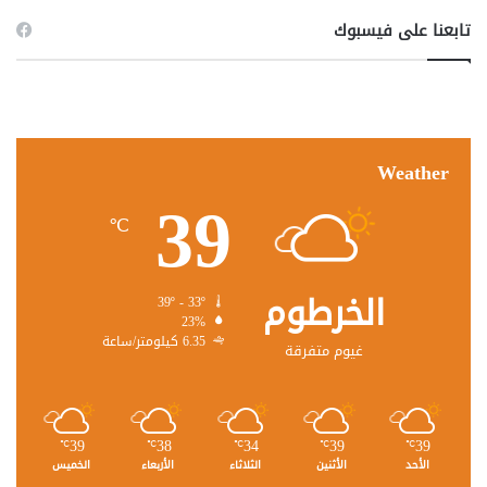
تابعنا على فيسبوك
Weather
39
℃
الخرطوم
39º - 33º
23%
6.35 كيلومتر/ساعة
غيوم متفرقة
39
38
34
39
39
℃
℃
℃
℃
℃
الأحد
الأثنين
الثلاثاء
الأربعاء
الخميس