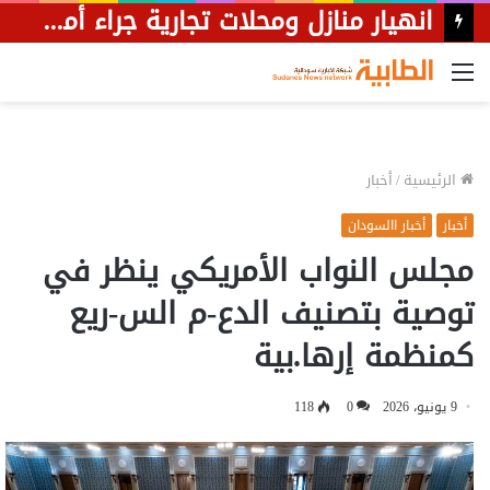
القائمة
الرئيسية
/
أخبار
أخبار
أخبار االسودان
مجلس النواب الأمريكي ينظر في
توصية بتصنيف الدع-م الس-ريع
كمنظمة إرها.بية
9 يونيو، 2026
0
118