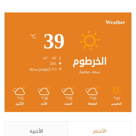
Weather
39
℃
الخرطوم
41º - 34º
24%
6.3 كيلومتر/ساعة
سماء صافية
35
38
38
39
41
℃
℃
℃
℃
℃
الخميس
الجمعة
السبت
الأحد
الأثنين
الأشهر
الأخيرة