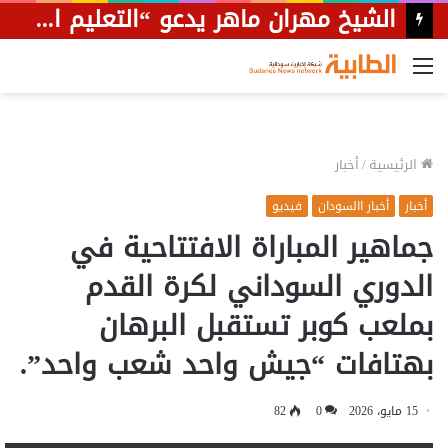
الشيخ مهران ماهر يدعو “التعليم العالي” للتدخل لوقف عبث الجامعة الوطنية بشأن النقاب
القائمة
الرئيسية
/
أخبار
أخبار
أخبار االسودان
فيديو
جماهير المباراة الافتتاحية في
الدوري السوداني لكرة القدم
بملعب كوبر تستقبل البرهان
بهتافات “جيش واحد شعب واحد”.
15 مايو، 2026
0
82