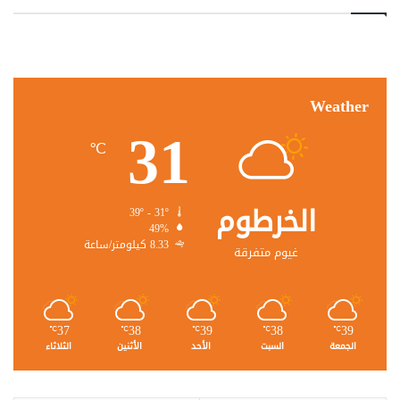
Weather
31
℃
الخرطوم
39º - 31º
49%
8.33 كيلومتر/ساعة
غيوم متفرقة
37
38
39
38
39
℃
℃
℃
℃
℃
الجمعة
السبت
الأحد
الأثنين
الثلاثاء