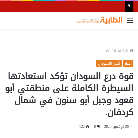
القائمة
الرئيسية
/
أخبار
أخبار
أخبار االسودان
قوة درع السودان تؤكد استعادتها
السيطرة الكاملة على منطقتي أبو
قعود وجبل أبو سنون في شمال
كردفان.
20 نوفمبر، 2025
0
122