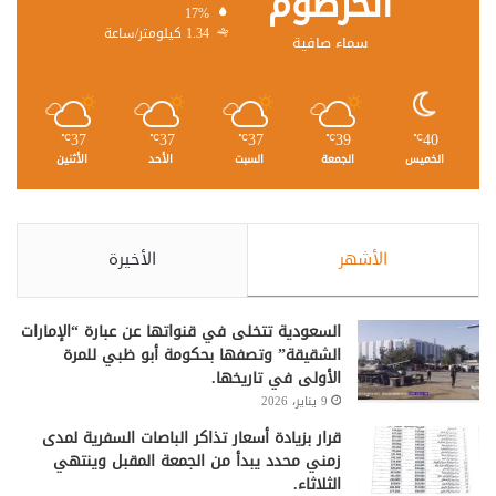
الخرطوم
17%
1.34 كيلومتر/ساعة
سماء صافية
37
37
37
39
40
℃
℃
℃
℃
℃
الخميس
الجمعة
السبت
الأحد
الأثنين
الأشهر
الأخيرة
السعودية تتخلى في قنواتها عن عبارة “الإمارات
الشقيقة” وتصفها بحكومة أبو ظبي للمرة
الأولى في تاريخها.
9 يناير، 2026
قرار بزيادة أسعار تذاكر الباصات السفرية لمدى
زمني محدد يبدأ من الجمعة المقبل وينتهي
الثلاثاء.