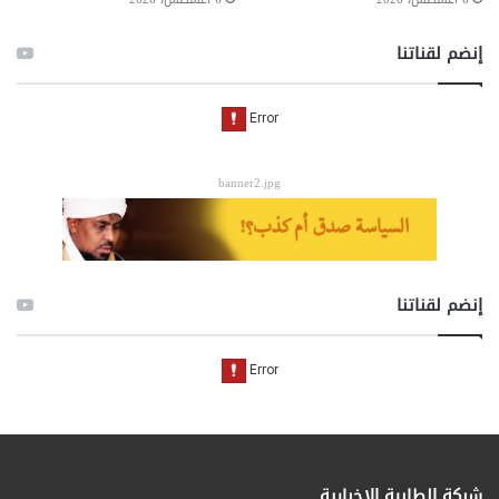
إنضم لقناتنا
banner2.jpg
إنضم لقناتنا
شبكة الطابية الإخبارية