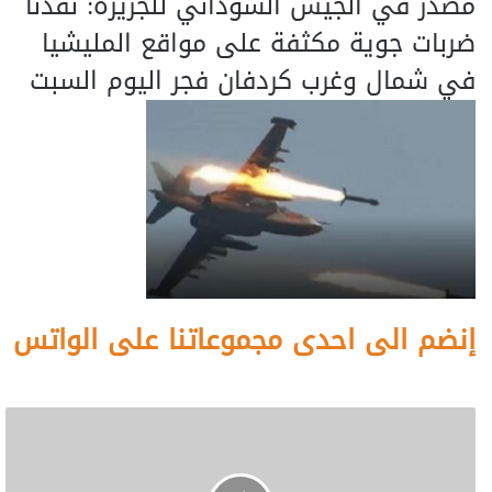
مصدر في الجيش السوداني للجزيرة: نفذنا
ضربات جوية مكثفة على مواقع المليشيا
في شمال وغرب كردفان فجر اليوم السبت
إنضم الى احدى مجموعاتنا على الواتس