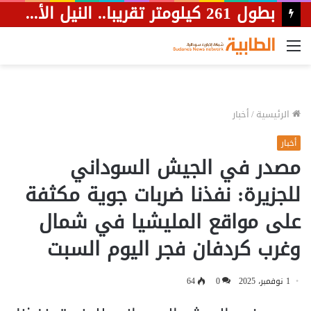
بطول 261 كيلومتر تقريبا.. النيل الأبيض تعلن بدء صيانة طريق “ربك ـ جبل أولياء”.
القائمة
الرئيسية
/
أخبار
أخبار
مصدر في الجيش السوداني
للجزيرة: نفذنا ضربات جوية مكثفة
على مواقع المليشيا في شمال
وغرب كردفان فجر اليوم السبت
1 نوفمبر، 2025
0
64