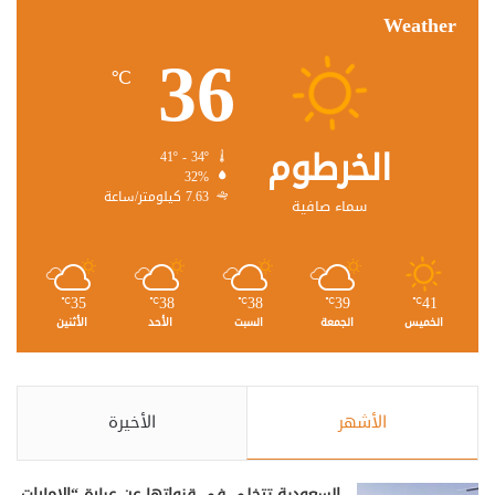
Weather
36
℃
الخرطوم
41º - 34º
32%
7.63 كيلومتر/ساعة
سماء صافية
35
38
38
39
41
℃
℃
℃
℃
℃
الخميس
الجمعة
السبت
الأحد
الأثنين
الأشهر
الأخيرة
السعودية تتخلى في قنواتها عن عبارة “الإمارات