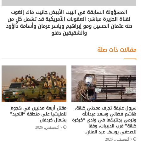
المسؤولة السابقة في البيت الأبيض جانيت ماك إلغوت
لقناة الجزيرة مباشر: العقوبات الأمريكية قد تشمل كلٍ من
طه عثمان الحسين ومو إبراهيم وياسر عرمان وأسامة داؤود
والشقيقين دقلو
مقالات ذات صلة
سيول عنيفة تجرف عمدتي كنانة،
مقتل أربعة مدنيين في هجوم
هاشم فضالي وسعد عبدالله
للمليشيا على منطقة “التميد”
وترمي بجثتيهما في وادي “كركرة
بشمال كردفان
كنانة” قرب الدبيبات، وفقا
7 أغسطس، 2026
للصحفي يوسف عبد المنان.
7 أغسطس، 2026