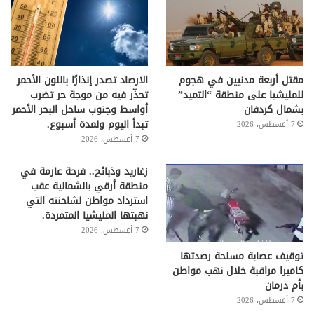
مقتل أربعة مدنيين في هجوم
الارصاد تصدر إنذارًا باللون الأحمر
للمليشيا على منطقة “التميد”
تحذّر فيه من موجة حر تضرب
بشمال كردفان
أواسط وجنوب ساحل البحر الأحمر
تبدأ اليوم ولمدة أسبوع.
7 أغسطس، 2026
7 أغسطس، 2026
زغاريد وذبائح.. فرحة عارمة في
منطقة أرقي بالشمالية عقب
استرداد مواطن لشاحنته التي
نهبتها المليشيا المتمردة.
7 أغسطس، 2026
توقيف عصابة مسلحة رصدتها
كاميرا مراقبة خلال نهب مواطن
بأم درمان
7 أغسطس، 2026