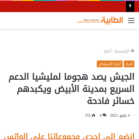
القائمة
الرئيسية
/
أخبار
أخبار
أخبار االسودان
الجيش يصد هجوما لمليشيا الدعم
السريع بمدينة الأبيض ويكبدهم
خسائر فادحة
4 مايو، 2023
0
331
إنضم الى احدى مجموعاتنا على الواتس