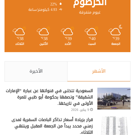
الخرطوم
22%
4.93 كيلومتر/ساعة
غيوم متفرقة
38
38
39
40
39
℃
℃
℃
℃
℃
الجمعة
السبت
الأحد
الأثنين
الثلاثاء
الأشهر
الأخيرة
السعودية تتخلى في قنواتها عن عبارة “الإمارات
الشقيقة” وتصفها بحكومة أبو ظبي للمرة
الأولى في تاريخها.
9 يناير، 2026
قرار بزيادة أسعار تذاكر الباصات السفرية لمدى
زمني محدد يبدأ من الجمعة المقبل وينتهي
الثلاثاء.