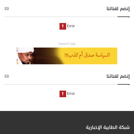
إنضم لقناتنا
banner2.jpg
إنضم لقناتنا
شبكة الطابية الإخبارية