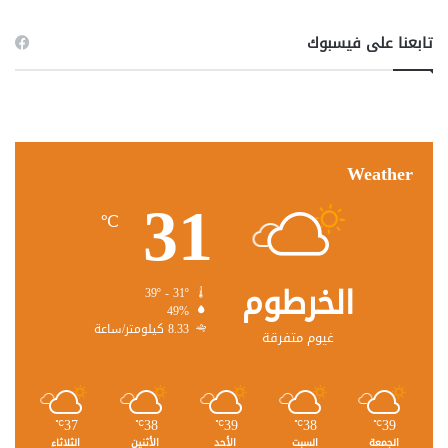
تابعنا على فيسبوك
Weather
31
℃
الخرطوم
39º - 31º
49%
8.33 كيلومتر/ساعة
غيوم متفرقة
37
38
39
38
39
℃
℃
℃
℃
℃
الجمعة
السبت
الأحد
الأثنين
الثلاثاء