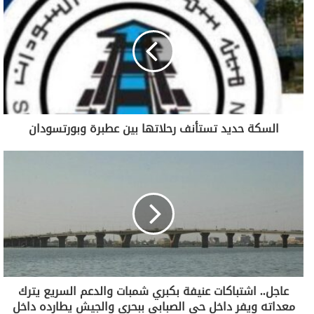
السكة حديد تستأنف رحلاتها بين عطبرة وبورتسودان
عاجل.. اشتباكات عنيفة بكبري شمبات والدعم السريع يترك
معداته ويفر داخل حي الصبابي ببحري والجيش يطارده داخل