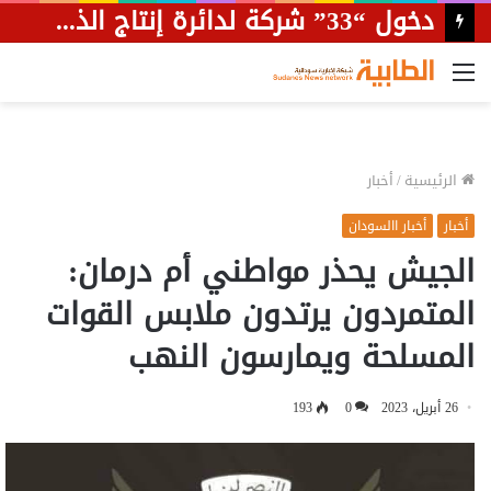
تمهيدًا لاستئناف التيار الكهربائي.. طائرة خاصة تنقل قطع غيار محطة توليد السد المتضررة بالحريق إلى مدينة مروي.
القائمة
الرئيسية
/
أخبار
أخبار
أخبار االسودان
الجيش يحذر مواطني أم درمان:
المتمردون يرتدون ملابس القوات
المسلحة ويمارسون النهب
26 أبريل، 2023
0
193