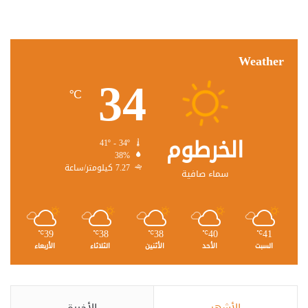
Weather
34
℃
الخرطوم
41º - 34º
38%
7.27 كيلومتر/ساعة
سماء صافية
39
38
38
40
41
℃
℃
℃
℃
℃
السبت
الأحد
الأثنين
الثلاثاء
الأربعاء