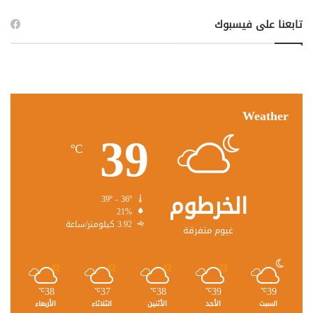
تابعنا على فيسبوك
Weather
39
℃
الخرطوم
39º - 36º
21%
3.92 كيلومتر/ساعة
غيوم متفرقة
38
37
38
39
39
℃
℃
℃
℃
℃
السبت
الأحد
الأثنين
الثلاثاء
الأربعاء