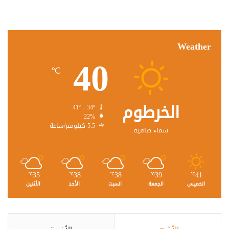
Weather
40
℃
الخرطوم
41º - 34º
22%
5.5 كيلومتر/ساعة
سماء صافية
35
38
38
39
41
℃
℃
℃
℃
℃
الخميس
الجمعة
السبت
الأحد
الأثنين