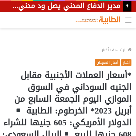
مدير الدفاع المدني يصل ود مدني لافتتاح منشٱت لفرع الجزيرة
القائمة
الرئيسية
/
أخبار
أخبار
أخبار االسودان
*أسعار العملات الأجنبية مقابل
الجنيه السوداني في السوق
الموازي اليوم الجمعة السابع من
أبريل 2023* الخرطوم: الطابية
الدولار الأمريكي: 605 جنيها للشراء
608 جنيها للبيع
الريال السعودي: