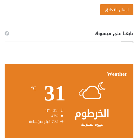
تابعنا على فيسبوك
Weather
31
℃
الخرطوم
41º - 31º
47%
7.35 كيلومتر/ساعة
غيوم متفرقة