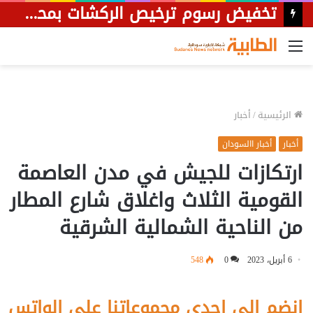
تخفيض رسوم ترخيص الركشات بمحلية جبل أولياء إلى 50%
القائمة
الرئيسية
/
أخبار
أخبار
أخبار االسودان
ارتكازات للجيش في مدن العاصمة
القومية الثلاث واغلاق شارع المطار
من الناحية الشمالية الشرقية
6 أبريل، 2023
0
548
إنضم الى احدى مجموعاتنا على الواتس