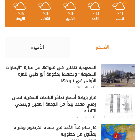
39
38
38
40
41
℃
℃
℃
℃
℃
السبت
الأحد
الأثنين
الثلاثاء
الأربعاء
الأشهر
الأخيرة
السعودية تتخلى في قنواتها عن عبارة “الإمارات
الشقيقة” وتصفها بحكومة أبو ظبي للمرة
الأولى في تاريخها.
9 يناير، 2026
قرار بزيادة أسعار تذاكر الباصات السفرية لمدى
زمني محدد يبدأ من الجمعة المقبل وينتهي
الثلاثاء.
20 مايو، 2026
غاز سام غداً الأحد في سماء الخرطوم وخبراء
يقلِّلون من خطورته