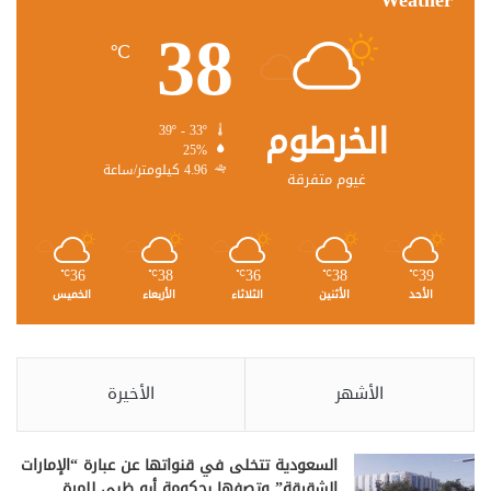
Weather
38
℃
الخرطوم
39º - 33º
25%
4.96 كيلومتر/ساعة
غيوم متفرقة
36
38
36
38
39
℃
℃
℃
℃
℃
الأحد
الأثنين
الثلاثاء
الأربعاء
الخميس
الأشهر
الأخيرة
السعودية تتخلى في قنواتها عن عبارة “الإمارات
الشقيقة” وتصفها بحكومة أبو ظبي للمرة