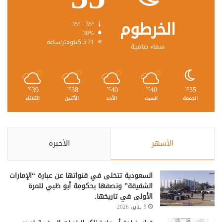
الخرطوم
35º - 35º
30%
5.71 كيلومتر/ساعة
سماء صافية
39
38
40
40
35
℃
℃
℃
℃
℃
الجمعة
السبت
الأحد
الأثنين
الثلاثاء
الأشهر
الأخيرة
السعودية تتخلى في قنواتها عن عبارة “الإمارات
الشقيقة” وتصفها بحكومة أبو ظبي للمرة
الأولى في تاريخها.
9 يناير، 2026