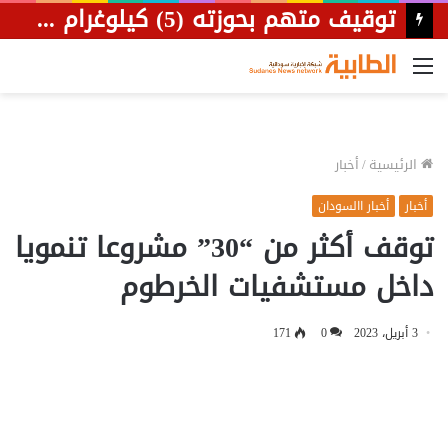
توقيف متهم بحوزته (5) كيلوغرام ذهب بنهر النيل
القائمة
الرئيسية
/
أخبار
أخبار
أخبار االسودان
توقف أكثر من “30” مشروعا تنمويا
داخل مستشفيات الخرطوم
3 أبريل، 2023
0
171