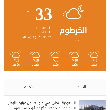
33
℃
الخرطوم
41º - 31º
36%
7.04 كيلومتر/ساعة
غيوم متفرقة
39
38
38
40
41
℃
℃
℃
℃
℃
السبت
الأحد
الأثنين
الثلاثاء
الأربعاء
الأشهر
الأخيرة
السعودية تتخلى في قنواتها عن عبارة “الإمارات
الشقيقة” وتصفها بحكومة أبو ظبي للمرة