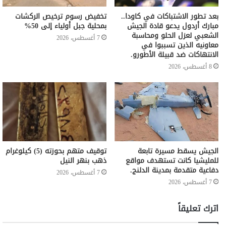
بعد تطور الاشتباكات في كاودا..
تخفيض رسوم ترخيص الركشات
مبارك أردول يدعو قادة الجيش
بمحلية جبل أولياء إلى 50%
الشعبي لعزل الحلو ومحاسبة
7 أغسطس، 2026
معاونيه الذين تسببوا في
الانتهاكات ضد قبيلة الأطورو.
8 أغسطس، 2026
الجيش يسقط مسيرة تابعة
توقيف متهم بحوزته (5) كيلوغرام
للمليشيا كانت تستهدف مواقع
ذهب بنهر النيل
دفاعية متقدمة بمدينة الدلنج.
7 أغسطس، 2026
7 أغسطس، 2026
اترك تعليقاً