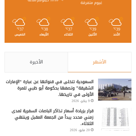
غيوم متفرقة
37
38
37
39
39
℃
℃
℃
℃
℃
الأحد
الأثنين
الثلاثاء
الأربعاء
الخميس
الأشهر
الأخيرة
السعودية تتخلى في قنواتها عن عبارة “الإمارات
الشقيقة” وتصفها بحكومة أبو ظبي للمرة
الأولى في تاريخها.
9 يناير، 2026
قرار بزيادة أسعار تذاكر الباصات السفرية لمدى
زمني محدد يبدأ من الجمعة المقبل وينتهي
الثلاثاء.
20 مايو، 2026