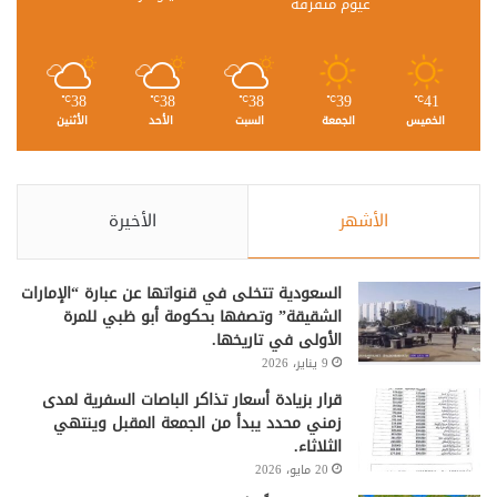
غيوم متفرقة
38
38
38
39
41
℃
℃
℃
℃
℃
الخميس
الجمعة
السبت
الأحد
الأثنين
الأشهر
الأخيرة
السعودية تتخلى في قنواتها عن عبارة “الإمارات
الشقيقة” وتصفها بحكومة أبو ظبي للمرة
الأولى في تاريخها.
9 يناير، 2026
قرار بزيادة أسعار تذاكر الباصات السفرية لمدى
زمني محدد يبدأ من الجمعة المقبل وينتهي
الثلاثاء.
20 مايو، 2026