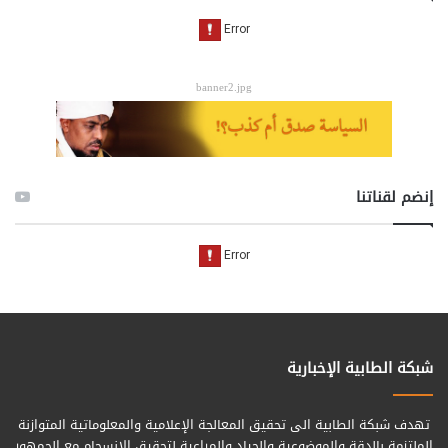
banner2.jpg
إنضم لقناتنا
شبكة الطابية الإخبارية
تهدف شبكة الطابية الى تحقيق المعالجة الإعلامية والمعلوماتية المتوازنة
الملتزمة بالدقة والموضوعية والحياد والمراعية لتحقيق الانسجام مع الجمهور