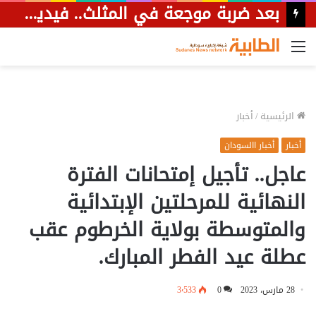
بعد ضربة موجعة في المثلث.. فيديو يظهر قصف مسيرة لسيارة تحمل عناصر من المليشيا هاربة نحو الحدود الليبية.
القائمة
الرئيسية
/
أخبار
أخبار
أخبار االسودان
عاجل.. تأجيل إمتحانات الفترة
النهائية للمرحلتين الإبتدائية
والمتوسطة بولاية الخرطوم عقب
عطلة عيد الفطر المبارك.
28 مارس، 2023
0
3٬533