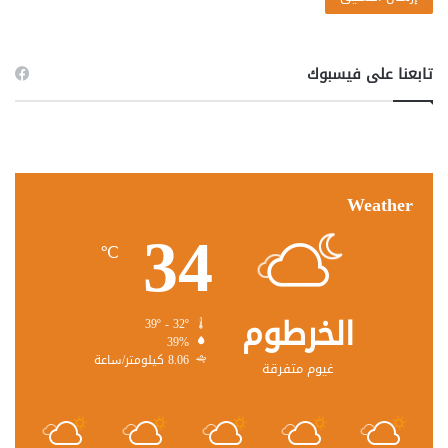
تابعنا على فيسبوك
Weather
34
℃
الخرطوم
39º - 32º
39%
8.06 كيلومتر/ساعة
غيوم متفرقة