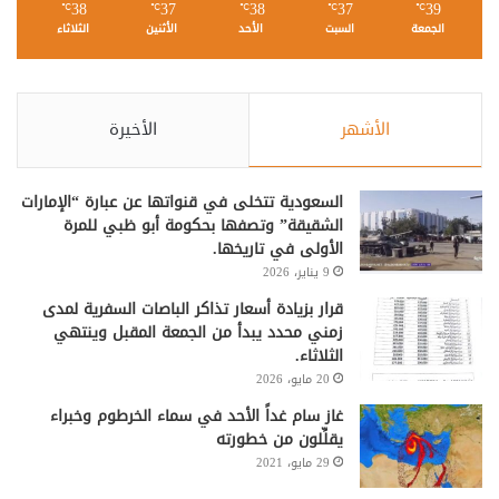
38
37
38
37
39
℃
℃
℃
℃
℃
الجمعة
السبت
الأحد
الأثنين
الثلاثاء
الأشهر
الأخيرة
السعودية تتخلى في قنواتها عن عبارة “الإمارات
الشقيقة” وتصفها بحكومة أبو ظبي للمرة
الأولى في تاريخها.
9 يناير، 2026
قرار بزيادة أسعار تذاكر الباصات السفرية لمدى
زمني محدد يبدأ من الجمعة المقبل وينتهي
الثلاثاء.
20 مايو، 2026
غاز سام غداً الأحد في سماء الخرطوم وخبراء
يقلِّلون من خطورته
29 مايو، 2021