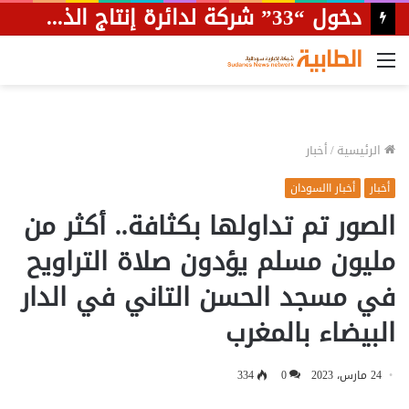
دخول “33” شركة لدائرة إنتاج الذهب بالسودان
القائمة
الرئيسية
/
أخبار
أخبار
أخبار االسودان
الصور تم تداولها بكثافة.. أكثر من
مليون مسلم يؤدون صلاة التراويح
في مسجد الحسن التاني في الدار
البيضاء بالمغرب
24 مارس، 2023
0
334