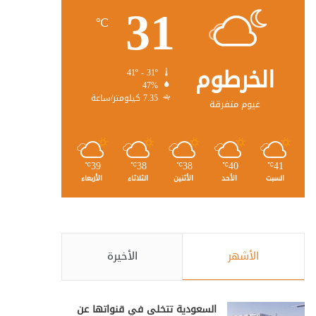
31
℃
الخرطوم
41º - 31º
47%
7.35 كيلومتر/ساعة
غيوم متفرقة
39
38
38
40
41
℃
℃
℃
℃
℃
السبت
الأحد
الأثنين
الثلاثاء
الأربعاء
الأشهر
الأخيرة
السعودية تتخلى في قنواتها عن