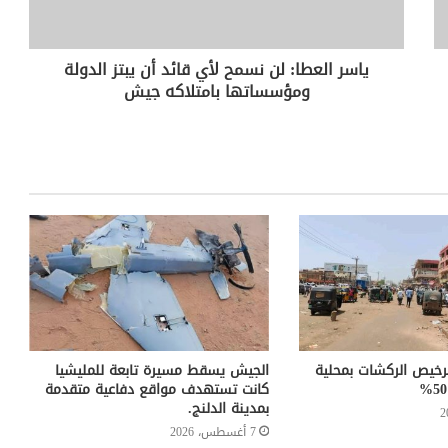
ياسر العطا: لن نسمح لأي قائد أن يبتز الدولة
ومؤسساتها بامتلاكه جيش
خيص الركشات بمحلية
الجيش يسقط مسيرة تابعة للمليشيا
كانت تستهدف مواقع دفاعية متقدمة
بمدينة الدلنج.
7 أغسطس، 2026