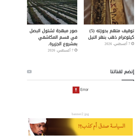
توقيف متهم بحوزته (5)
صور مبهجة لشتول البصل
كيلوغرام ذهب بنهر النيل
في قسم المكاشفي
بمشروع الجزيرة.
7 أغسطس، 2026
7 أغسطس، 2026
إنضم لقناتنا
banner2.jpg