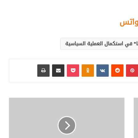
واتس
ا* في استكمال العملية السياسية
بينتيريست
‏Reddit
‏VKontakte
Odnoklassniki
بوكيت
مشاركة عبر البريد
طباعة