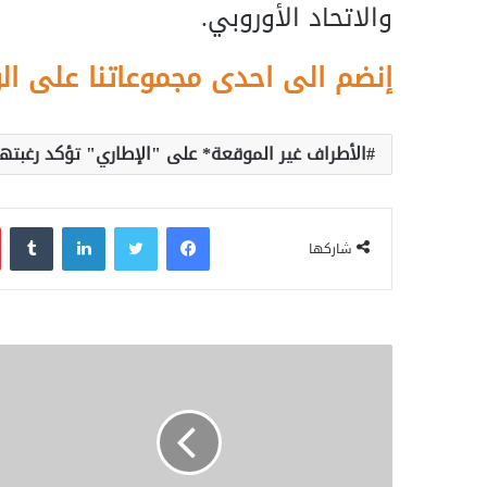
والاتحاد الأوروبي.
إنضم الى احدى مجموعاتنا على ال
الأطراف غير الموقعة* على "الإطاري" تؤكد رغبته
فيسبوك
تويتر
لينكدإن
‏Tumblr
شاركها