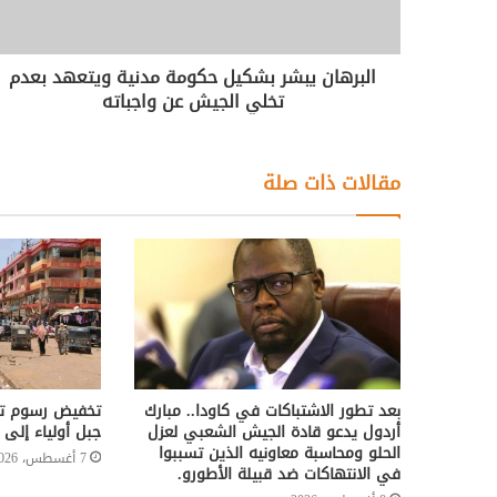
البرهان يبشر بشكيل حكومة مدنية ويتعهد بعدم
تخلي الجيش عن واجباته
مقالات ذات صلة
بعد تطور الاشتباكات في كاودا.. مبارك
تخفيض رسوم تر
أردول يدعو قادة الجيش الشعبي لعزل
جبل أولياء إلى 50%
الحلو ومحاسبة معاونيه الذين تسببوا
7 أغسطس، 2026
في الانتهاكات ضد قبيلة الأطورو.