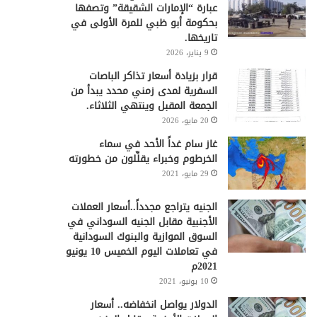
عبارة “الإمارات الشقيقة” وتصفها
بحكومة أبو ظبي للمرة الأولى في
تاريخها.
9 يناير، 2026
قرار بزيادة أسعار تذاكر الباصات
السفرية لمدى زمني محدد يبدأ من
الجمعة المقبل وينتهي الثلاثاء.
20 مايو، 2026
غاز سام غداً الأحد في سماء
الخرطوم وخبراء يقلِّلون من خطورته
29 مايو، 2021
الجنيه يتراجع مجدداً..أسعار العملات
الأجنبية مقابل الجنيه السوداني في
السوق الموازية والبنوك السودانية
في تعاملات اليوم الخميس 10 يونيو
2021م
10 يونيو، 2021
الدولار يواصل انخفاضه.. أسعار