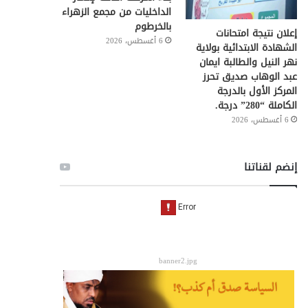
الداخليات من مجمع الزهراء
بالخرطوم
إعلان نتيجة امتحانات
6 أغسطس، 2026
الشهادة الابتدائية بولاية
نهر النيل والطالبة ايمان
عبد الوهاب صدیق تحرز
المركز الأول بالدرجة
الكاملة “280” درجة.
6 أغسطس، 2026
إنضم لقناتنا
banner2.jpg