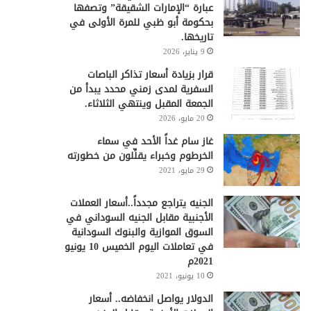
عبارة “الإمارات الشقيقة” وتصفها
بحكومة أبو ظبي للمرة الأولى في
تاريخها.
9 يناير، 2026
قرار بزيادة أسعار تذاكر الباصات
السفرية لمدى زمني محدد يبدأ من
الجمعة المقبل وينتهي الثلاثاء.
20 مايو، 2026
غاز سام غداً الأحد في سماء
الخرطوم وخبراء يقلِّلون من خطورته
29 مايو، 2021
الجنيه يتراجع مجدداً..أسعار العملات
الأجنبية مقابل الجنيه السوداني في
السوق الموازية والبنوك السودانية
في تعاملات اليوم الخميس 10 يونيو
2021م
10 يونيو، 2021
الدولار يواصل انخفاضه.. أسعار