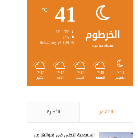
41
℃
الخرطوم
41º - 35º
17%
1.89 كيلومتر/ساعة
سماء صافية
37
37
37
39
40
℃
℃
℃
℃
℃
الخميس
الجمعة
السبت
الأحد
الأثنين
الأشهر
الأخيرة
السعودية تتخلى في قنواتها عن