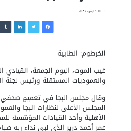
10 مارس، 2023
فيسبوك
تويتر
لينكدإن
الخرطوم: الطابية
غيب الموت، اليوم الجمعة، القيادي الب
والعموديات المستقلة ورئيس لجنة الح
وقال مجلس البجا في تعميمٍ صحفي، ا
المجلس الأعلى لنظارات البجا والعمودي
الأهلية وأحد القيادات المؤسّسة للم
عمر أحمد درير الذي لبى نداء ربه صبا