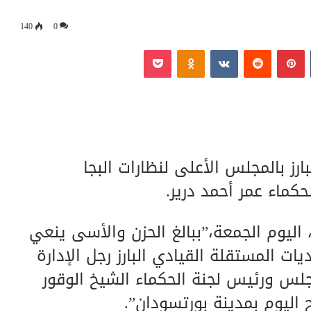
140
0
‏Tumblr
بينتيريست
‏Reddit
‏VKontakte
Odnoklassniki
بوكيت
ارز بالمجلس الأعلى لنظارات البجا
كماء عمر أحمد درير.
ليوم الجمعة،”ببالغ الحزن والأسى ينعي
ات المستقلة القيادي البارز رجل الإدارة
جلس ورئيس لجنة الحكماء الشيخ الوقور
ح اليوم بمدينة بورتسودان”.