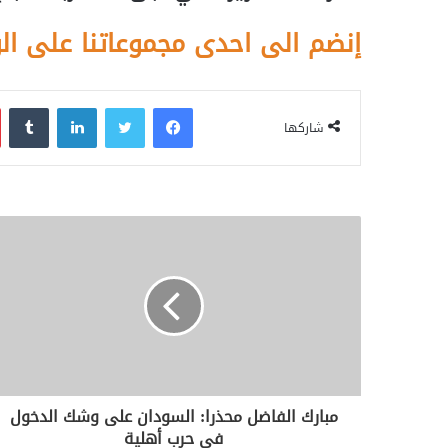
إنضم الى احدى مجموعاتنا على ال
فيسبوك
تويتر
لينكدإن
‏Tumblr
شاركها
مبارك الفاضل محذرا: السودان على وشك الدخول
في حرب أهلية