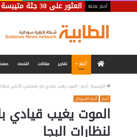
العثور على 30 جثة متيبسة لمدنيين في طريق “الفاشر ـ طويلة”
أخبار عاجلة
الرئيسية
أخبار
تقارير
مقالات
اقتصاد
صفحا
الرئيسية
/
أخبار
/
الموت يغيب قيادي بارز بالمجلس الأعلى لنظارات
أخبار
أخبار االسودان
الموت يغيب قيادي با
لنظارات البجا