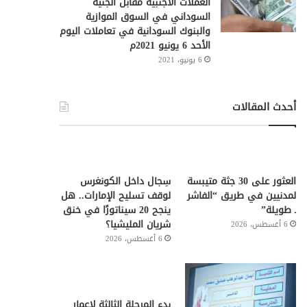
العملات الأجنبية مقابل الجنيه
السوداني في السوق الموازية
والبنوك السودانية في تعاملات اليوم
الأحد 6 يونيو 2021م
6 يونيو، 2021
أحدث المقالات
العثور على 30 جثة متيبسة
سِجال داخل الكونغرس
لمدنيين في طريق “الفاشر
لوقف تسليح الإمارات.. هل
ـ طويلة”
ينجح 20 سيناتورًا في خنق
شريان المليشيا؟
6 أغسطس، 2026
6 أغسطس، 2026
بدء المرحلة الثالثة لإعمار