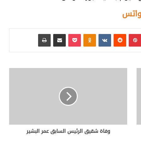
واتس
بينتيريست
‏Reddit
‏VKontakte
Odnoklassniki
بوكيت
مشاركة عبر البريد
طباعة
وفاة شقيق الرئيس السابق عمر البشير