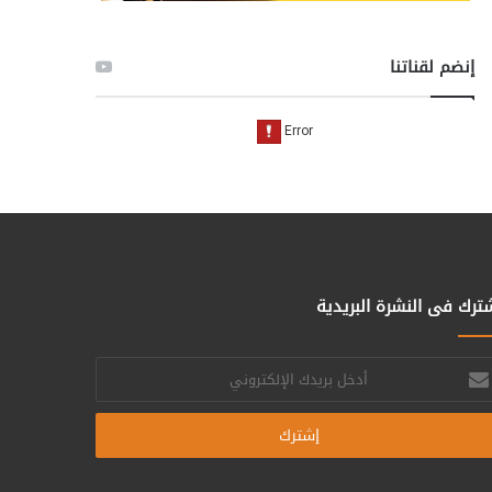
إنضم لقناتنا
ترك فى النشرة البريدية
خل
يدك
إلكتروني