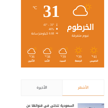
31
℃
الخرطوم
41º - 31º
46%
6.68 كيلومتر/ساعة
غيوم متفرقة
36
38
39
39
41
℃
℃
℃
℃
℃
الخميس
الجمعة
السبت
الأحد
الأثنين
الأشهر
الأخيرة
السعودية تتخلى في قنواتها عن