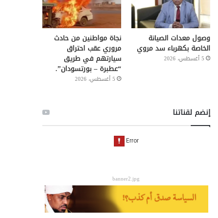
وصول معدات الصيانة
نجاة مواطنين من حادث
الخاصة بكهرباء سد مروي
مروري عقب احتراق
سيارتهم في طريق
5 أغسطس، 2026
“عطبرة – بورتسودان”.
5 أغسطس، 2026
إنضم لقناتنا
banner2.jpg