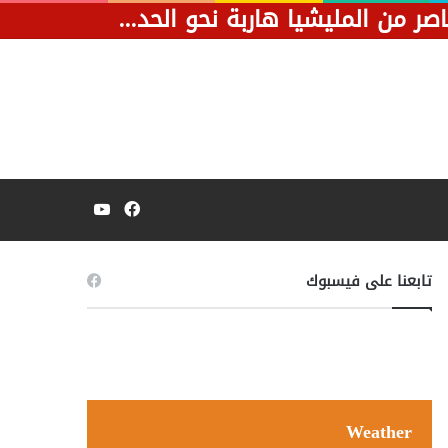
بعد ضربة موجعة في المثلث.. فيديو يظهر قصف مسيرة لسيارة تحمل عناصر من المليشيا هاربة نحو الحدود الليبية.
فيسبوك
يوتيوب
تابعنا على فيسبوك
Weather