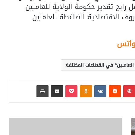
 رابح تقدير حكومة الولاية للعاملين
روف الاقتصادية الضاغطة للعاملين
واتس
لعاملين* في القطاعات المختلفة
بينتيريست
‏Reddit
‏VKontakte
Odnoklassniki
بوكيت
مشاركة عبر البريد
طباعة