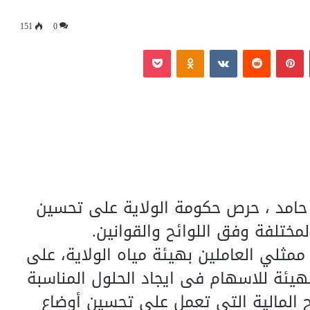
151
0
‏Tumblr
بينتيريست
‏Reddit
‏VKontakte
Odnoklassniki
بوكيت
مد حامد ، حرص حكومة الولاية على تحسين
مختلفة وفق اللوائح والقوانين.
 ممثلي العاملين بهيئة مياه الولاية، على
هيئة للاسهام فى ايجاد الحلول المناسبة
ئح المالية التي تعمل على تحسين أوضاع