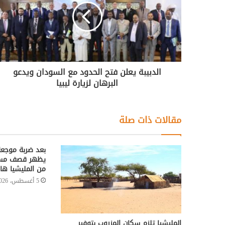
الدبيبة يعلن فتح الحدود مع السودان ويدعو
البرهان لزيارة ليبيا
مقالات ذات صلة
بعد ضربة موجعة
يظهر قصف مسير
من المليشيا هارب
5 أغسطس، 2026
المليشيا تلزم سكان المزروب بتوفير