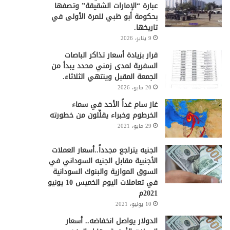
عبارة “الإمارات الشقيقة” وتصفها
بحكومة أبو ظبي للمرة الأولى في
تاريخها.
9 يناير، 2026
قرار بزيادة أسعار تذاكر الباصات
السفرية لمدى زمني محدد يبدأ من
الجمعة المقبل وينتهي الثلاثاء.
20 مايو، 2026
غاز سام غداً الأحد في سماء
الخرطوم وخبراء يقلِّلون من خطورته
29 مايو، 2021
الجنيه يتراجع مجدداً..أسعار العملات
الأجنبية مقابل الجنيه السوداني في
السوق الموازية والبنوك السودانية
في تعاملات اليوم الخميس 10 يونيو
2021م
10 يونيو، 2021
الدولار يواصل انخفاضه.. أسعار