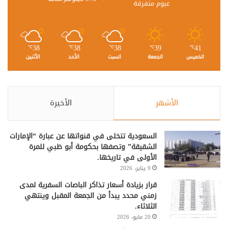
غيوم متفرقة
38
38
38
39
41
℃
℃
℃
℃
℃
الخميس
الجمعة
السبت
الأحد
الأثنين
الأشهر
الأخيرة
السعودية تتخلى في قنواتها عن عبارة “الإمارات
الشقيقة” وتصفها بحكومة أبو ظبي للمرة
الأولى في تاريخها.
9 يناير، 2026
قرار بزيادة أسعار تذاكر الباصات السفرية لمدى
زمني محدد يبدأ من الجمعة المقبل وينتهي
الثلاثاء.
20 مايو، 2026