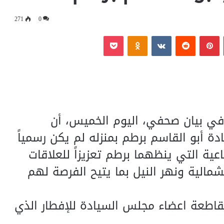
271
0
‏Tumblr
بينتيريست
‏Reddit
‏VKontakte
Odnoklassniki
بوكيت
 في بيان صحفي، اليوم الخميس، أن
 أبو القاسم برطم بمنزله لم يكن رسمياً
عية التي ينظهما برطم تعزيزاً للعلاقات
لشمالية ونهر النيل بما يتيح الفرصة لهم
قاطعة اعضاء مجلس السيادة للإفطار الذي