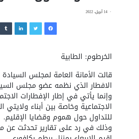
14 أبريل، 2022
فيسبوك
تويتر
لينكدإن
الخرطوم: الطابية
قالت الأمانة العامة لمجلس السيادة
الافطار الذي نظمه عضو مجلس السيادة
وإنما يأتي في إطار الإفطارات الاجتما
الاجتماعية وخاصة بين أبناء ولايتي ا
للتداول حول هموم وقضايا الإقليم.
وذلك في رد على تقارير تحدثت عن م
اقيم الاربعاء بمنزل برطم بكافوري.