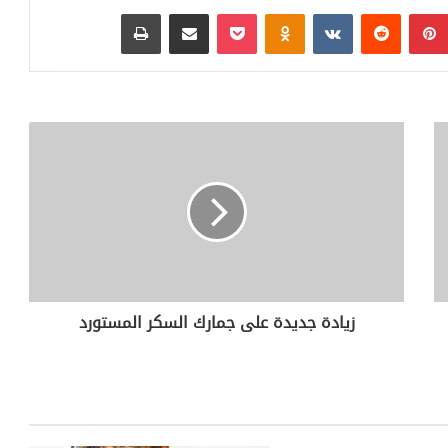
بينتيريست
‏Reddit
‏VKontakte
Odnoklassniki
بوكيت
مشاركة عبر البريد
طباعة
زيادة جديدة على جمارك السكر المستورد