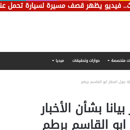
ت متخصصة
حوارات وتحقيقات
ميديا
لة حول افطار ابو القاسم برطم
انا بشأن الأخبار
ابو القاسم برطم