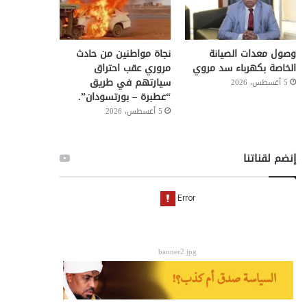
وصول معدات الصيانة
نجاة مواطنين من حادث
الخاصة بكهرباء سد مروي
مروري عقب احتراق
سيارتهم في طريق
5 أغسطس، 2026
“عطبرة – بورتسودان”.
5 أغسطس، 2026
إنضم لقناتنا
banner2.jpg