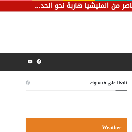
بعد ضربة موجعة في المثلث.. فيديو يظهر قصف مسيرة لسيارة تحمل عناصر من المليشيا هاربة نحو الحدود الليبية.
فيسبوك
يوتيوب
تابعنا على فيسبوك
Weather