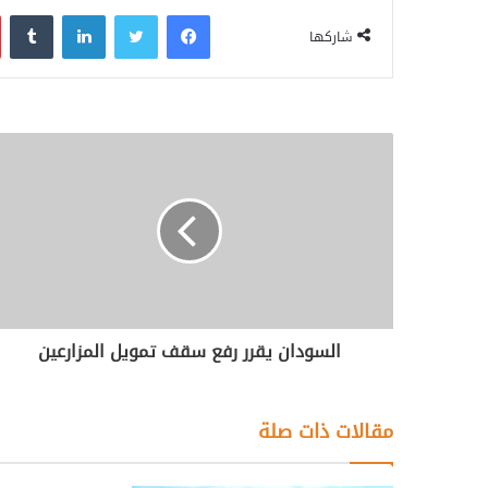
فيسبوك
تويتر
لينكدإن
‏Tumblr
شاركها
السودان يقرر رفع سقف تمويل المزارعين
مقالات ذات صلة