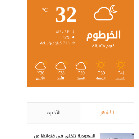
32
℃
الخرطوم
41º - 31º
43%
7.13 كيلومتر/ساعة
غيوم متفرقة
36
38
39
39
41
℃
℃
℃
℃
℃
الخميس
الجمعة
السبت
الأحد
الأثنين
الأشهر
الأخيرة
السعودية تتخلى في قنواتها عن