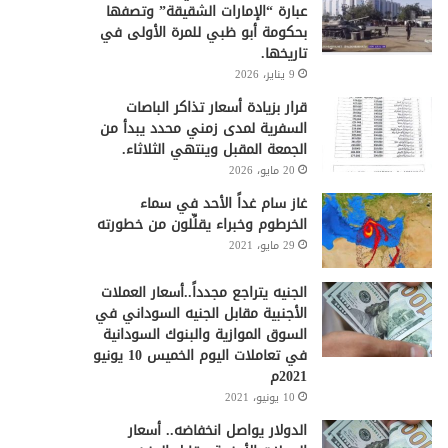
عبارة “الإمارات الشقيقة” وتصفها
بحكومة أبو ظبي للمرة الأولى في
تاريخها.
9 يناير، 2026
قرار بزيادة أسعار تذاكر الباصات
السفرية لمدى زمني محدد يبدأ من
الجمعة المقبل وينتهي الثلاثاء.
20 مايو، 2026
غاز سام غداً الأحد في سماء
الخرطوم وخبراء يقلِّلون من خطورته
29 مايو، 2021
الجنيه يتراجع مجدداً..أسعار العملات
الأجنبية مقابل الجنيه السوداني في
السوق الموازية والبنوك السودانية
في تعاملات اليوم الخميس 10 يونيو
2021م
10 يونيو، 2021
الدولار يواصل انخفاضه.. أسعار