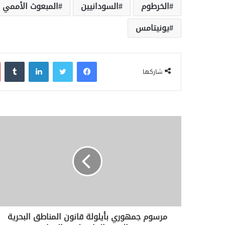
الخرطوم
السودانيين
المبعوث الأممي
يونيتامس
فيسبوك
تويتر
لينكدإن
‏Tumblr
شاركها
مرسوم جمهوري بأيلولة قانون المناطق البحرية