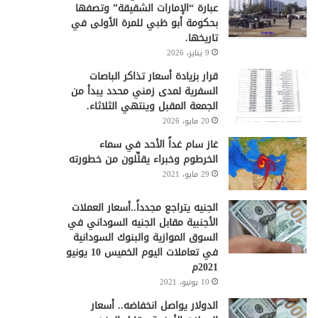
عبارة “الإمارات الشقيقة” وتصفها
بحكومة أبو ظبي للمرة الأولى في
تاريخها.
9 يناير، 2026
قرار بزيادة أسعار تذاكر الباصات
السفرية لمدى زمني محدد يبدأ من
الجمعة المقبل وينتهي الثلاثاء.
20 مايو، 2026
غاز سام غداً الأحد في سماء
الخرطوم وخبراء يقلِّلون من خطورته
29 مايو، 2021
الجنيه يتراجع مجدداً..أسعار العملات
الأجنبية مقابل الجنيه السوداني في
السوق الموازية والبنوك السودانية
في تعاملات اليوم الخميس 10 يونيو
2021م
10 يونيو، 2021
الدولار يواصل انخفاضه.. أسعار