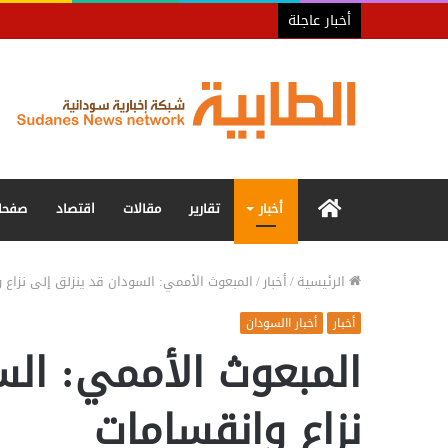
أخبار عاجلة
الرئيسية
أخبار
تقارير
مقالات
اقتصاد
صفحا
الرئيسية
/
أخبار
/
المبعوث الأممي: السودان قد ينزلق إلى نزاع 
أخبار
أخبار االسودان
المبعوث الأممي: الس
نزاع وانقسامات