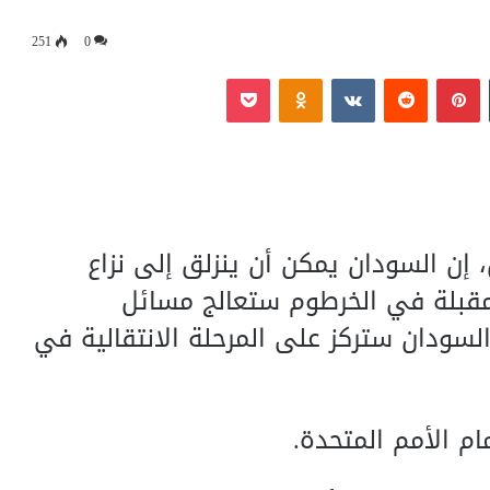
251
0
‏Tumblr
بينتيريست
‏Reddit
‏VKontakte
Odnoklassniki
بوكيت
 إن السودان يمكن أن ينزلق إلى نزاع
لمقبلة في الخرطوم ستعالج مسائل
لسودان ستركز على المرحلة الانتقالية في
ام الأمم المتحدة.