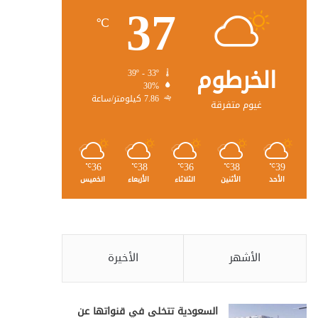
37
℃
الخرطوم
39º - 33º
30%
7.86 كيلومتر/ساعة
غيوم متفرقة
36
38
36
38
39
℃
℃
℃
℃
℃
الأحد
الأثنين
الثلاثاء
الأربعاء
الخميس
الأشهر
الأخيرة
السعودية تتخلى في قنواتها عن