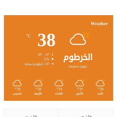
Weather
38
℃
الخرطوم
38º - 33º
23%
5.87 كيلومتر/ساعة
غيوم متفرقة
39
38
34
39
38
℃
℃
℃
℃
℃
الأحد
الأثنين
الثلاثاء
الأربعاء
الخميس