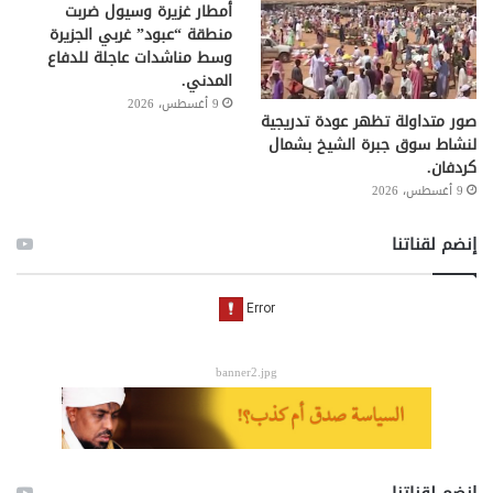
أمطار غزيرة وسيول ضربت
منطقة “عبود” غربي الجزيرة
وسط مناشدات عاجلة للدفاع
المدني.
9 أغسطس، 2026
صور متداولة تظهر عودة تدريجية
لنشاط سوق جبرة الشيخ بشمال
كردفان.
9 أغسطس، 2026
إنضم لقناتنا
banner2.jpg
إنضم لقناتنا